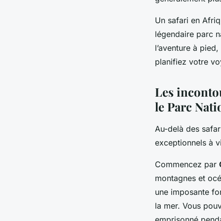
Un safari en Afri
légendaire parc n
l’aventure à pied
planifiez votre v
Les inconto
le Parc Nati
Au-delà des safari
exceptionnels à v
Commencez par
montagnes et océa
une imposante for
la mer. Vous pouv
emprisonné penda