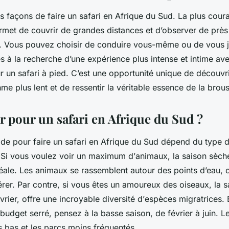
tes façons de faire un
safari
en Afrique du Sud. La plus couran
ermet de couvrir de grandes distances et d’observer de prè
. Vous pouvez choisir de conduire vous-même ou de vous jo
es à la recherche d’une expérience plus intense et intime ave
 un safari à pied. C’est une opportunité unique de découvri
hme plus lent et de ressentir la véritable essence de la brous
r pour un safari en Afrique du Sud ?
ode pour faire un safari en Afrique du Sud dépend du type 
 Si vous voulez voir un maximum d’
animaux
, la saison sèch
éale. Les animaux se rassemblent autour des points d’eau, c
érer. Par contre, si vous êtes un amoureux des oiseaux, la s
rier, offre une incroyable diversité d’
espèces
migratrices. 
udget serré, pensez à la basse saison, de février à juin. Le
 bas et les parcs moins fréquentés.