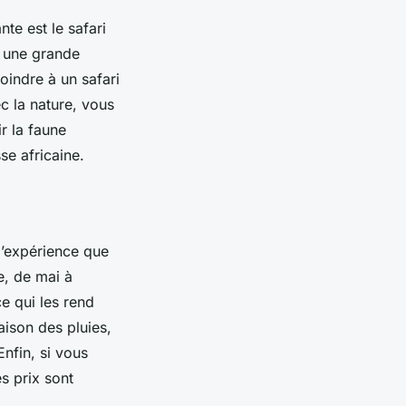
te est le safari
s une grande
indre à un safari
c la nature, vous
r la faune
se africaine.
d’expérience que
e, de mai à
e qui les rend
aison des pluies,
Enfin, si vous
s prix sont