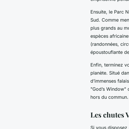
Ensuite, le
Parc N
Sud. Comme menti
plus grands au mo
espèces africaine
(randonnées, circ
époustouflante d
Enfin, terminez v
planète. Situé da
d’immenses falais
"God’s Window" o
hors du commun.
Les chutes V
Si vous disposez