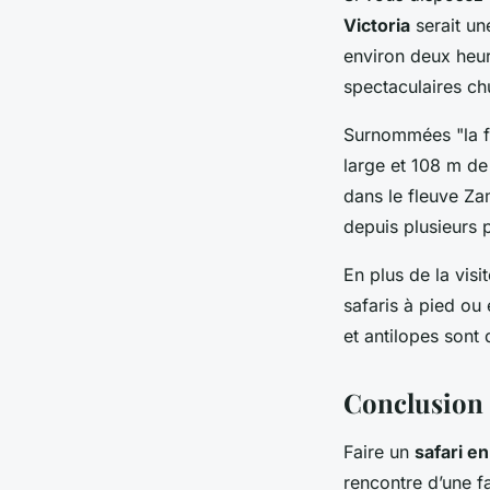
Victoria
serait un
environ deux heur
spectaculaires c
Surnommées "la fu
large et 108 m de
dans le fleuve Za
depuis plusieurs p
En plus de la visi
safaris à pied ou
et antilopes sont
Conclusion
Faire un
safari e
rencontre d’une f