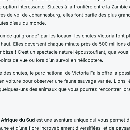
e option intéressante. Situées à la frontière entre la Zambie
es de vol de Johannesburg, elles font partie des plus grand
hutes d’eau du monde.
mée qui gronde" par les locaux, les chutes Victoria font p
 haut. Elles déversent chaque minute près de 500 millions de
mbèze ! C’est un spectacle naturel époustouflant, que vou
oints de vue ou lors d’un survol en hélicoptère.
te des chutes, le parc national de Victoria Falls offre la possi
 en voiture pour observer une faune sauvage variée. Lions, é
 quelques-uns des animaux que vous pourrez rencontrer lors
n Afrique du Sud
est une aventure unique qui vous permet d’a
aune et d’une flore incroyablement diversifiées, et de pays