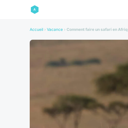
Accueil
›
Vacance
›
Comment faire un safari en Afri