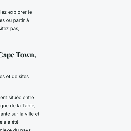
iez explorer le
s ou partir à
itez pas,
 Cape Town,
es et de sites
ent située entre
gne de la Table,
te sur la ville et
ela a été
plexe du pays.