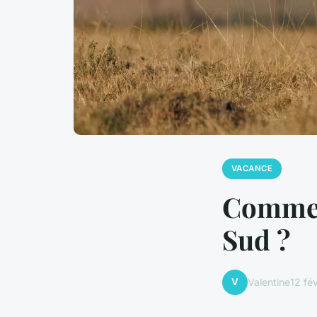
VACANCE
Comment
Sud ?
V
Valentine
12 fé