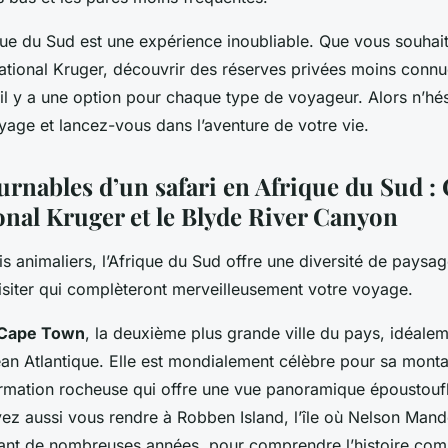
que du Sud est une expérience inoubliable. Que vous souhait
ational Kruger, découvrir des réserves privées moins connue
, il y a une option pour chaque type de voyageur. Alors n’hés
oyage et lancez-vous dans l’aventure de votre vie.
urnables d’un safari en Afrique du Sud :
onal Kruger et le Blyde River Canyon
s animaliers, l’Afrique du Sud offre une diversité de paysag
isiter qui complèteront merveilleusement votre voyage.
Cape Town
, la deuxième plus grande ville du pays, idéalem
n Atlantique. Elle est mondialement célèbre pour sa monta
mation rocheuse qui offre une vue panoramique époustouflan
ez aussi vous rendre à Robben Island, l’île où Nelson Mand
nt de nombreuses années, pour comprendre l’histoire com